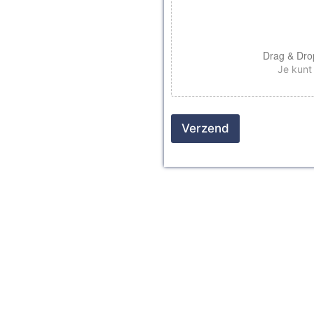
Drag & Dro
Je kunt
Verzend
Gehard glas nodig?
Neem contact op!
heel Nederland
Direct geholpen
Kwal
info@glas-team.nl
Telefonisch bereik