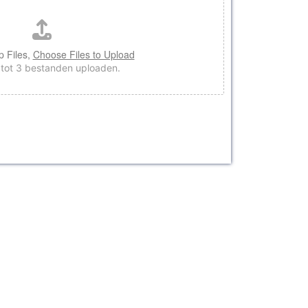
p Files,
Choose Files to Upload
 tot 3 bestanden uploaden.
iteit geleverd
baar