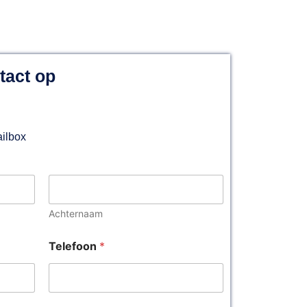
derland
Vandaag nog geholpen!
tact op
ailbox
Achternaam
Telefoon
*