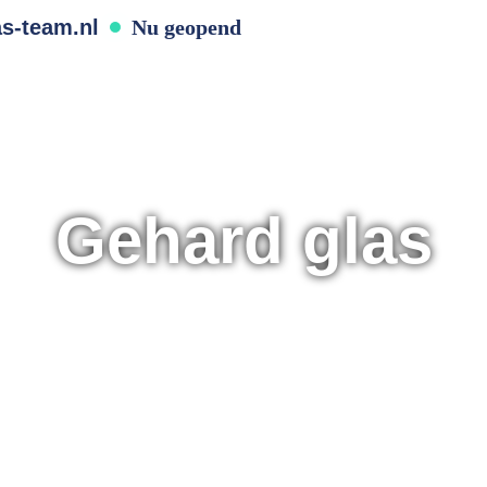
s-team.nl
Nu geopend
OORTEN
PRODUCTEN & DIENSTEN
N
OVER ONS
CONTACT
Gehard glas