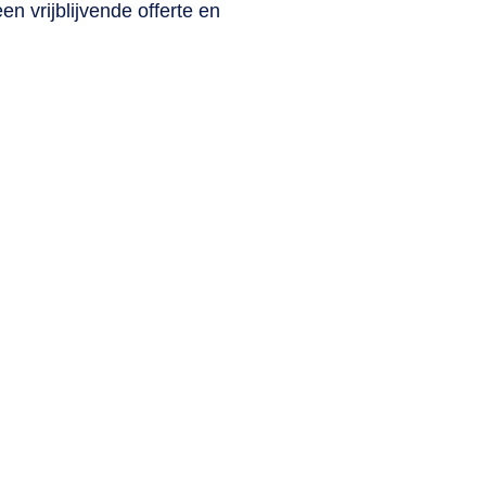
n vrijblijvende offerte en
rect naar
Werkgebieden
rvice
Drenthe
Flevoland
s
Friesland
en glas
Gelderland