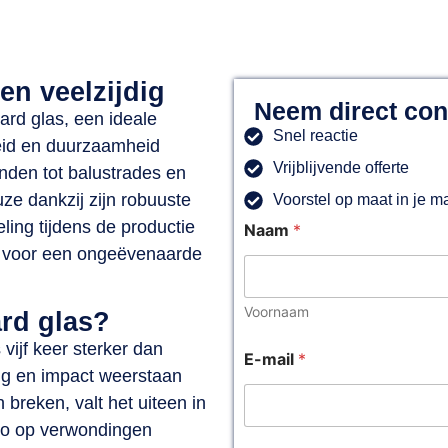
el
Voor uw lokale glaszetter
Actief in heel Ne
 en veelzijdig
Neem direct con
rd glas, een ideale
Snel reactie
heid en duurzaamheid
Vrijblijvende offerte
nden tot balustrades en
ze dankzij zijn robuuste
Voorstel op maat in je m
ing tijdens de productie
Naam
*
gt voor een ongeëvenaarde
Voornaam
rd glas?
vijf keer sterker dan
E-mail
*
ng en impact weerstaan
 breken, valt het uiteen in
ico op verwondingen