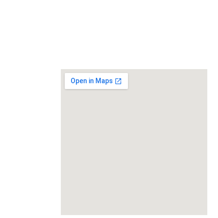
waard?
Werken in de glastuinbouw
Actief in heel
Nederland