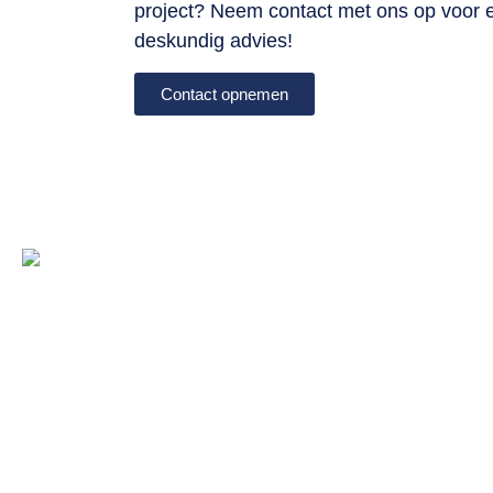
project? Neem contact met ons op voor ee
deskundig advies!
Contact opnemen
Ga di
Contactgegevens
Spoedse
Friesland: 085-7607391
Nieuws
Offerte
Gelderland: 085-7604576
Over on
Groningen: 085-7604574
Contact
Soort
Limburg Zuid: 043-7600356