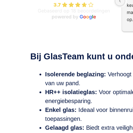
3.7
ke
Gebaseerd op 18 beoordelingen
ma
powered by
G
o
o
g
l
e
op
Bij GlasTeam kunt u onde
Isolerende beglazing:
Verhoogt d
van uw pand.
HR++ isolatieglas:
Voor optimale
energiebesparing.
Enkel glas:
Ideaal voor binnenru
toepassingen.
Gelaagd glas:
Biedt extra veilig