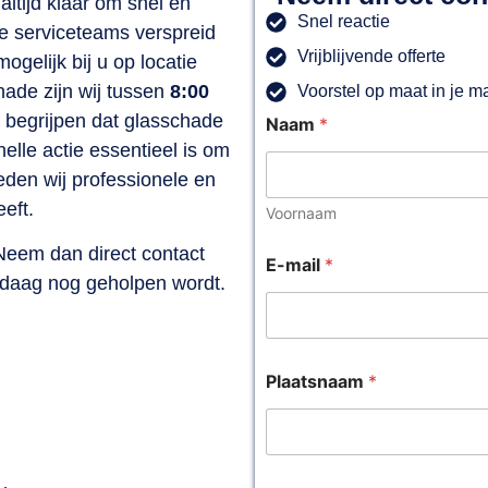
altijd klaar om snel en
Snel reactie
ze serviceteams verspreid
Vrijblijvende offerte
ogelijk bij u op locatie
hade zijn wij tussen
8:00
Voorstel op maat in je m
j begrijpen dat glasschade
Naam
*
elle actie essentieel is om
den wij professionele en
eft.
Voornaam
Neem dan direct contact
E-mail
*
ndaag nog geholpen wordt.
Plaatsnaam
*