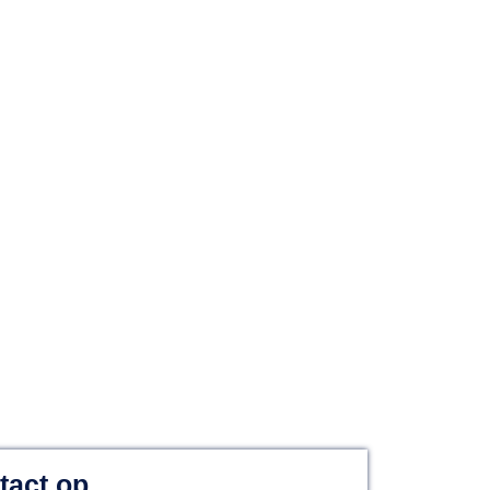
derland
Vandaag nog geholpen!
tact op