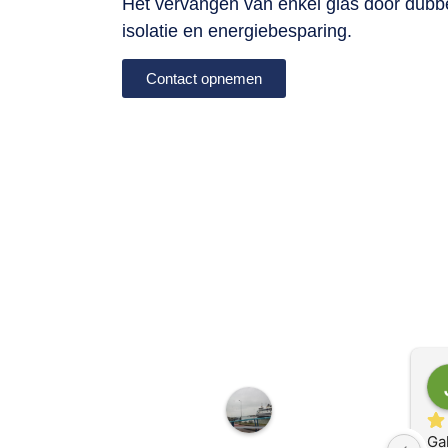
Het vervangen van enkel glas door dubbe
isolatie en energiebesparing.
Contact opnemen
Klanten ov
Gal
GlasNed24