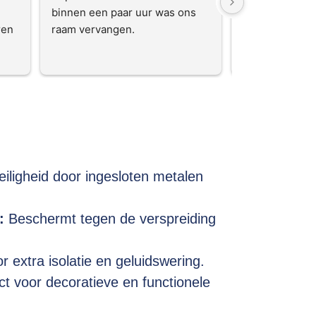
binnen een paar uur was ons 
vriendelijk per
en 
raam vervangen.
kwaliteit verho
een aanrader.
 
ks 
 
eiligheid door ingesloten metalen
n 
g 
:
Beschermt tegen de verspreiding
 
r extra isolatie en geluidswering.
t voor decoratieve en functionele
d 