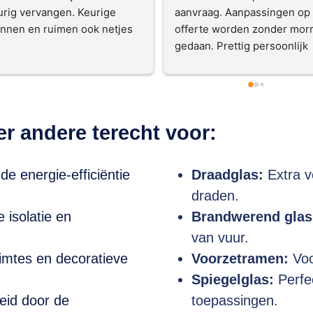
urig vervangen. Keurige 
aanvraag. Aanpassingen op 
nnen en ruimen ook netjes 
offerte worden zonder morr
.
gedaan. Prettig persoonlijk 
contact. Plaatsing allemaal 
netjes. Bij de eerste keer 
schoonmaken zagen wij een
scheurtje in het glas. Ondan
r andere terecht voor:
dat het buiten de 
reclamatietermijn lag (check
het altijd direct als het 
e energie-efficiëntie
Draadglas:
Extra v
geplaatst is) kwamen ze eve
draden.
kijken. Bleek het gewoon we
te poetsen. Ik schaamde me 
 isolatie en
Brandwerend glas
dood dat ik ze voor nop liet 
van vuur.
langs komen. Maar ze deden
imtes en decoratieve
Voorzetramen:
Voo
het wel. Service met een 
Spiegelglas:
Perfec
hoofdletter S. Ik ben 
woonachtig in Noord-Hollan
heid door de
toepassingen.