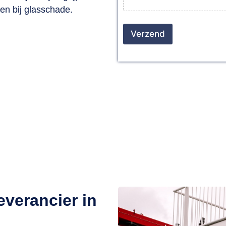
en bij glasschade.
Verzend
laszetter nodig in Hilversu
Neem contact op!
heel Nederland
Direct geholpen
Kwal
info@glas-team.nl
035-7603217
verancier in