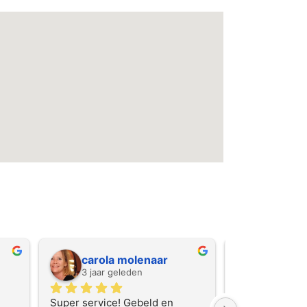
g Hilversum
carola molenaar
Herman 
3 jaar geleden
3 jaar ge
Super service! Gebeld en 
Super snelle s