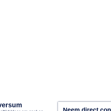
el
Voor uw lokale glaszetter
Actief in heel Ne
lversum
Neem direct con