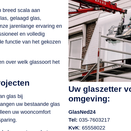
n breed scala aan
glas, gelaagd glas,
onze jarenlange ervaring en
sioneel en volledig
e functie van het gekozen
en over welk glassoort het
rojecten
Uw glaszetter v
an glas bij
omgeving:
rvangen uw bestaande glas
GlasNed24
 alleen uw wooncomfort
Tel:
035-7603217
paring.
KvK
: 65558022