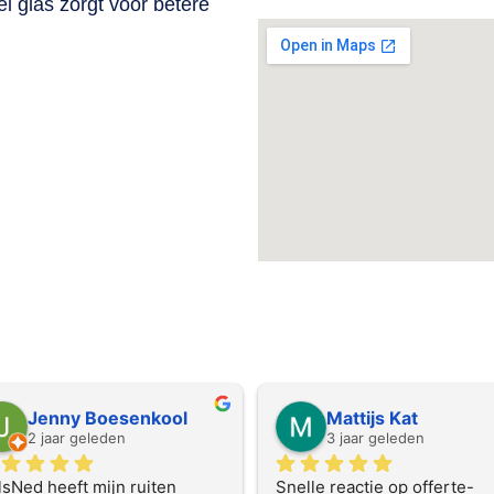
l glas zorgt voor betere
er onze lokale glaszetter in omgevin
Jenny Boesenkool
Mattijs Kat
2 jaar geleden
3 jaar geleden
sNed heeft mijn ruiten 
Snelle reactie op offerte-