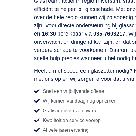
GlasTeam, actief in regio Hilversum, staat 
efficiënt te helpen bij glasschade. Met on
over de hele regio kunnen wij zo spoedig m
zijn. Voor directe ondersteuning bij glassc
en 16:30
bereikbaar via
035-7603217
. Wi
onverwacht en dringend kan zijn, en dat sn
verdere schade te voorkomen. Daarom bie
snelle hulp precies wanneer u het nodig he
Heeft u met spoed een glaszetter nodig? 
met ons op en wij zorgen ervoor dat u va
Snel een vrijblijvende offerte
Wij komen vandaag nog opnemen
Gratis inmeten van uw ruit
Kwaliteit en service voorop
Al vele jaren ervaring