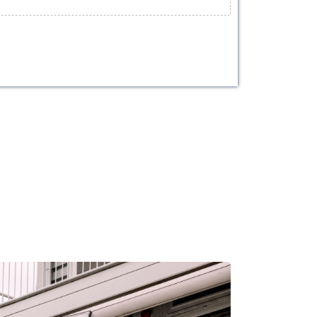
m?
iteit geleverd