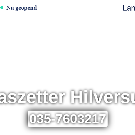
Lan
Nu geopend
OORTEN
PRODUCTEN & DIENSTEN
N
OVER ONS
CONTACT
aszetter Hilver
035-7603217