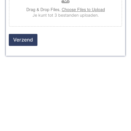
Drag & Drop Files,
Choose Files to Upload
Je kunt tot 3 bestanden uploaden.
Verzend
Glaszetter nodig in
Wateringen?
Neem contact op!
Actief in heel Nederland
Direct geholpen
Kwaliteit geleverd