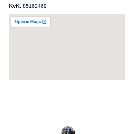
KvK
: 85162469
Klanten over onze lokale glaszetter
in omgeving Wateringen