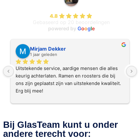
Quist Glas Expert
4.8
Gebaseerd op 20 beoordelingen
powered by
G
o
o
g
l
e
Mirjam Dekker
1 jaar geleden
Uitstekende service, aardige mensen die alles 
keurig achterlaten. Ramen en roosters die bij 
ons zijn geplaatst zijn van uitstekende kwaliteit. 
Erg blij mee!
Bij GlasTeam kunt u onder
andere terecht voor: