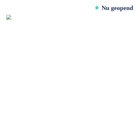
Nu geopend
Betrouwbaar, vakkundig en snel