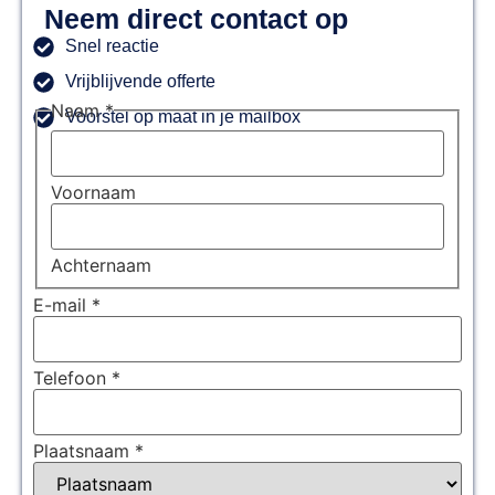
Neem direct contact op
Snel reactie
Vrijblijvende offerte
Naam
*
Voorstel op maat in je mailbox
Voornaam
Achternaam
E-mail
*
Telefoon
*
Plaatsnaam
*