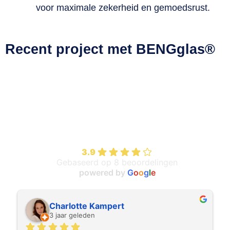
voor maximale zekerheid en gemoedsrust.
Recent project met BENGglas®
Klanten over onze leverancier van
BENGglas® Producten
HC Glasservice
3.9
Gebaseerd op 8 beoordelingen
powered by
G
o
o
g
l
e
Charlotte Kampert
3 jaar geleden