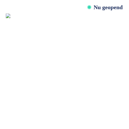
Nu geopend
Past in de bestaande kozijnen