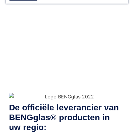
Geïnteresseerd in
BENGglas®?
Neem contact op!
Beste isolatiewaarde ter wereld
Past in bestaande kozijnen
Voor stil wonen
info@glas-team.nl
0252-258176
De officiële leverancier van
BENGglas® producten in
uw regio: