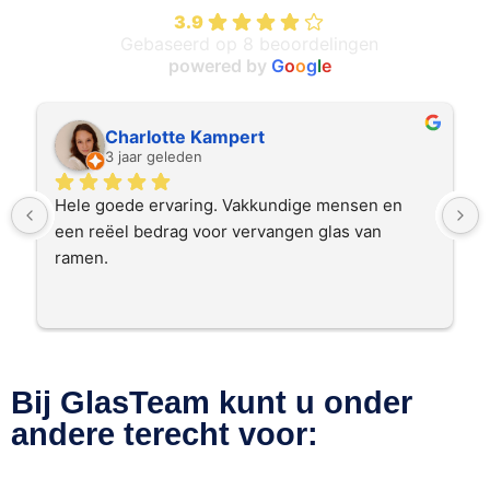
3.9
Gebaseerd op 8 beoordelingen
powered by
G
o
o
g
l
e
Charlotte Kampert
3 jaar geleden
Hele goede ervaring. Vakkundige mensen en 
een reëel bedrag voor vervangen glas van 
ramen.
Bij GlasTeam kunt u onder
andere terecht voor: