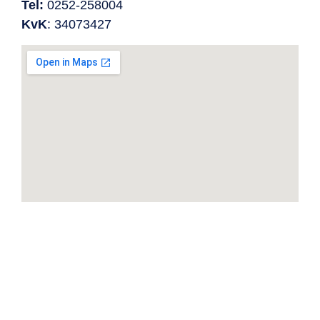
Tel:
0252-258004
KvK
: 34073427
Klanten over onze lokale glaszetter
in omgeving Nieuw-Vennep
HC Glasservice