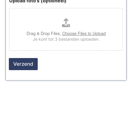
Upload foto's (optioneel)
Drag & Drop Files,
Choose Files to Upload
Je kunt tot 3 bestanden uploaden.
Verzend
Glaszetter nodig in Best?
Neem contact op!
Actief in heel Nederland
Direct geholpen